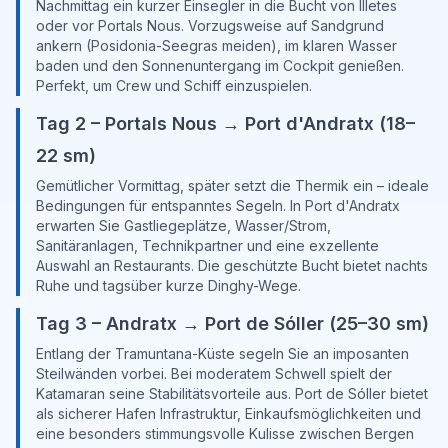
Nachmittag ein kurzer Einsegler in die Bucht von Illetes
oder vor Portals Nous. Vorzugsweise auf Sandgrund
ankern (Posidonia-Seegras meiden), im klaren Wasser
baden und den Sonnenuntergang im Cockpit genießen.
Perfekt, um Crew und Schiff einzuspielen.
Tag 2 – Portals Nous → Port d'Andratx (18–
22 sm)
Gemütlicher Vormittag, später setzt die Thermik ein – ideale
Bedingungen für entspanntes Segeln. In Port d'Andratx
erwarten Sie Gastliegeplätze, Wasser/Strom,
Sanitäranlagen, Technikpartner und eine exzellente
Auswahl an Restaurants. Die geschützte Bucht bietet nachts
Ruhe und tagsüber kurze Dinghy-Wege.
Tag 3 – Andratx → Port de Sóller (25–30 sm)
Entlang der Tramuntana-Küste segeln Sie an imposanten
Steilwänden vorbei. Bei moderatem Schwell spielt der
Katamaran seine Stabilitätsvorteile aus. Port de Sóller bietet
als sicherer Hafen Infrastruktur, Einkaufsmöglichkeiten und
eine besonders stimmungsvolle Kulisse zwischen Bergen